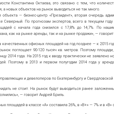
ости Константина Октаева, это связано с тем, что
количест
, а новых объектов на рынок выводиться не так много.
ри объекта — бизнес-центр «Президент», вторая очередь адм
е Северный. По прогнозам экспертов, всего в текущем году
щадей с начала года снизился с 17,8% до 14,7%. По наши
на, как на рынке аренды, так и на рынке продажи», — говорит
а качественных офисных площадей на год позднее — к 2015 го
 рынок поглощает 90-120 тысяч кв. метров. Поэтому площади
нцу 2014 года. На 2015 год к вводу практически не заявлено н
ей. Поэтому в 2013 и первом полугодии 2014 года у аренд
управляющих и девелоперов по Екатеринбургу и Свердловской
идать не стоит. На рынок будут выводиться ранее заложенны
олнились», — говорит Андрей Бриль.
ных площадей в классе «А» составила 26%, в «В+» — 7% и в «В»