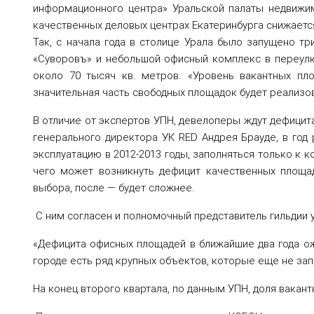
информационного центра» Уральской палаты недвижим
качественных деловых центрах Екатеринбурга снижается
Так, с начала года в столице Урала было запущено т
«Суворовъ» и небольшой офисный комплекс в переулк
около 70 тысяч кв. метров.
«Уровень вакантных пло
значительная часть свободных площадок будет реализова
В отличие от экспертов УПН, девелоперы ждут дефицит
генерального директора УК
RED
Анд
рея Брауде, в год
эксплуатацию в 2012-2013 годы, заполняться только к ко
чего может возникнуть дефицит качественных площад
выбора, после — будет сложнее.
С ним согласен и
полномочный представитель гильдии 
«Дефицита офисных площадей в ближайшие два года ож
городе есть ряд крупных объектов, которые еще не зап
На конец второго квартала, по данным УПН, доля вакант