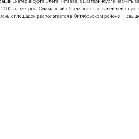
ции Екатеринбурга Олега Китаева, в Екатеринбурге насчитыв
2000 кв. метров. Суммарный объем всех площадей действующ
офисных площадок располагается в Октябрьском районе — свыше